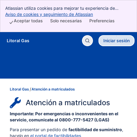
Atlassian utiliza cookies para mejorar tu experiencia de
navegación, realizar análisis e investigaciones y gestionar la
Aviso de cookies y seguimiento de Atlassian
, (opens new window)
publicidad. Acepta todas las cookies para indicar que aceptas
Aceptar todas
Solo necesarias
Preferencias
su uso en tu dispositivo.
Litoral Gas
Iniciar sesión
Ir al contenido principal
Litoral Gas
Atención a matriculados
Atención a matriculados
Importante: Por emergencias o inconvenientes en el
servicio, comunicate al 0800-777-5427 (LGAS)
Para presentar un pedido de
factibilidad de suministro
,
hacelo en
el portal de factibilidades